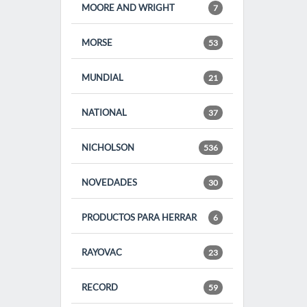
MOORE AND WRIGHT
7
MORSE
53
MUNDIAL
21
NATIONAL
37
NICHOLSON
536
NOVEDADES
30
PRODUCTOS PARA HERRAR
6
RAYOVAC
23
RECORD
59