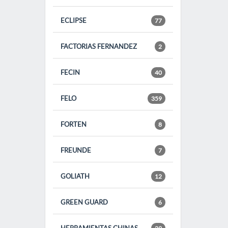
ECLIPSE
77
FACTORIAS FERNANDEZ
2
FECIN
40
FELO
359
FORTEN
8
FREUNDE
7
GOLIATH
12
GREEN GUARD
6