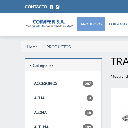
CONTACTO
PRODUCTOS
FORMAS DE
Home
PRODUCTOS
TR
Categorías
Mostrand
ACCESORIOS
287
ACHA
4
ALOÑA
18
ALTUNA
182