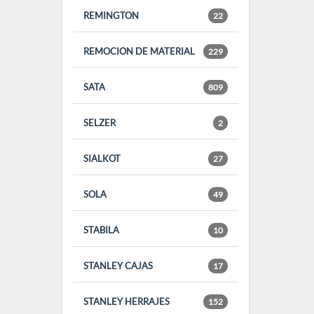
REMINGTON
22
REMOCION DE MATERIAL
229
SATA
809
SELZER
2
SIALKOT
27
SOLA
49
STABILA
10
STANLEY CAJAS
17
STANLEY HERRAJES
152