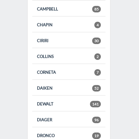
CAMPBELL
85
CHAPIN
4
CIRIRI
30
COLLINS
2
CORNETA
7
DAIKEN
52
DEWALT
141
DIAGER
96
DRONCO
19