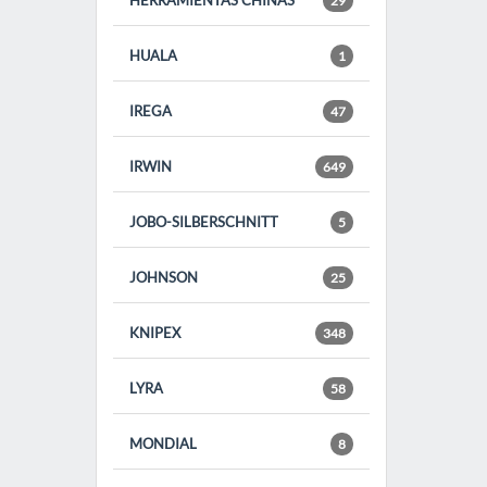
HERRAMIENTAS CHINAS
29
HUALA
1
IREGA
47
IRWIN
649
JOBO-SILBERSCHNITT
5
JOHNSON
25
KNIPEX
348
LYRA
58
MONDIAL
8