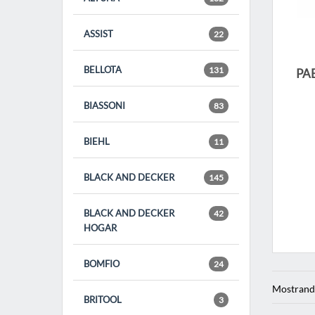
ASSIST
22
BELLOTA
131
PA
BIASSONI
83
BIEHL
11
BLACK AND DECKER
145
BLACK AND DECKER
42
HOGAR
BOMFIO
24
Mostrand
BRITOOL
3